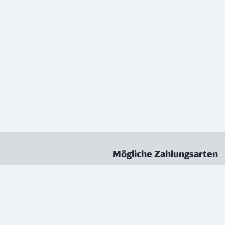
Mögliche Zahlungsarten
ungen
Datenschutz
Nutzungsbedingungen
Vertrag kündigen