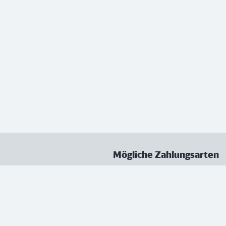
Mögliche Zahlungsarten
ungen
Datenschutz
Nutzungsbedingungen
Vertrag kündigen