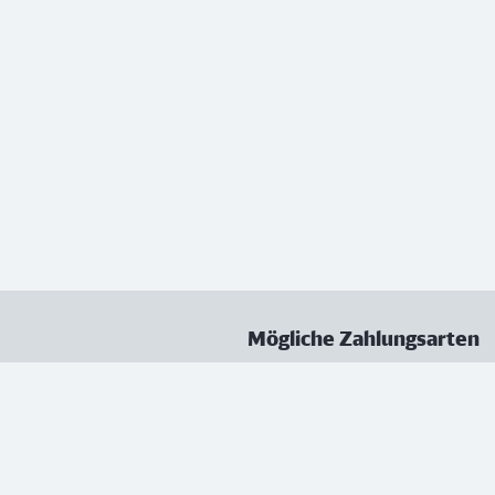
Mögliche Zahlungsarten
ungen
Datenschutz
Nutzungsbedingungen
Vertrag kündigen