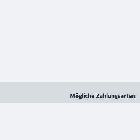
Mögliche Zahlungsarten
ungen
Datenschutz
Nutzungsbedingungen
Vertrag kündigen