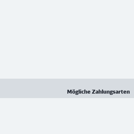
Mögliche Zahlungsarten
ungen
Datenschutz
Nutzungsbedingungen
Vertrag kündigen