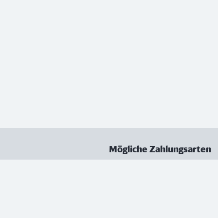
Mögliche Zahlungsarten
ungen
Datenschutz
Nutzungsbedingungen
Vertrag kündigen