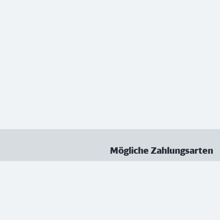
Mögliche Zahlungsarten
ungen
Datenschutz
Nutzungsbedingungen
Vertrag kündigen