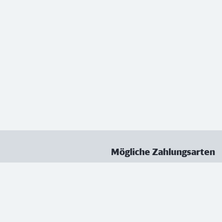
Mögliche Zahlungsarten
ungen
Datenschutz
Nutzungsbedingungen
Vertrag kündigen