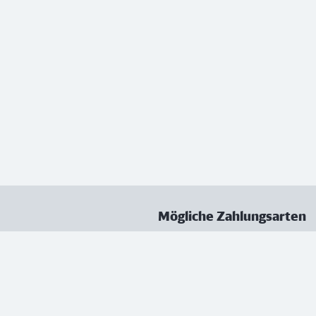
Mögliche Zahlungsarten
ungen
Datenschutz
Nutzungsbedingungen
Vertrag kündigen