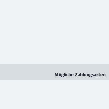
Mögliche Zahlungsarten
ungen
Datenschutz
Nutzungsbedingungen
Vertrag kündigen