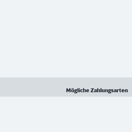
Mögliche Zahlungsarten
ungen
Datenschutz
Nutzungsbedingungen
Vertrag kündigen