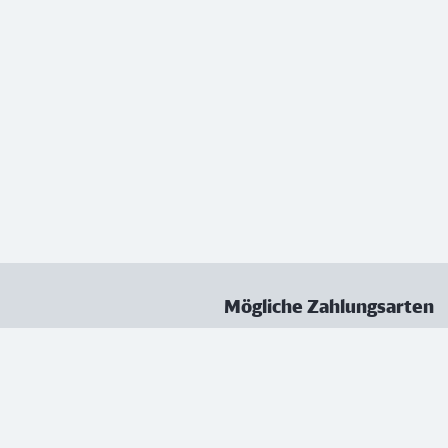
Mögliche Zahlungsarten
ungen
Datenschutz
Nutzungsbedingungen
Vertrag kündigen