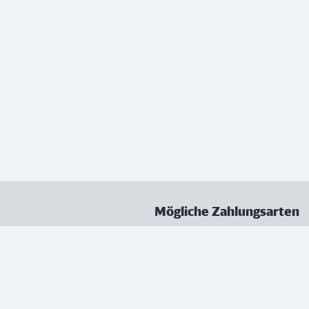
Mögliche Zahlungsarten
ungen
Datenschutz
Nutzungsbedingungen
Vertrag kündigen