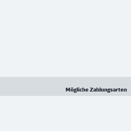
Mögliche Zahlungsarten
ungen
Datenschutz
Nutzungsbedingungen
Vertrag kündigen