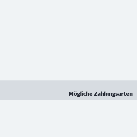
Mögliche Zahlungsarten
ungen
Datenschutz
Nutzungsbedingungen
Vertrag kündigen