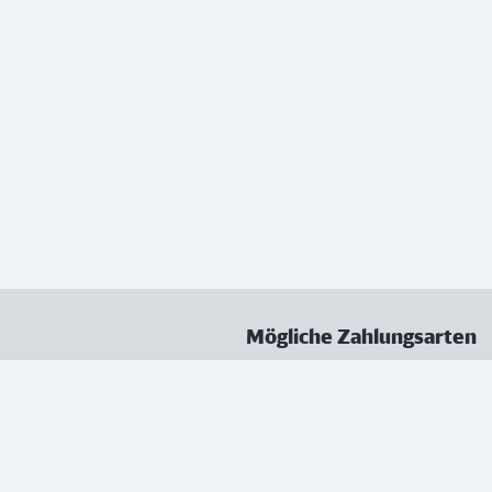
Mögliche Zahlungsarten
ungen
Datenschutz
Nutzungsbedingungen
Vertrag kündigen