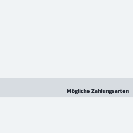
Mögliche Zahlungsarten
ungen
Datenschutz
Nutzungsbedingungen
Vertrag kündigen