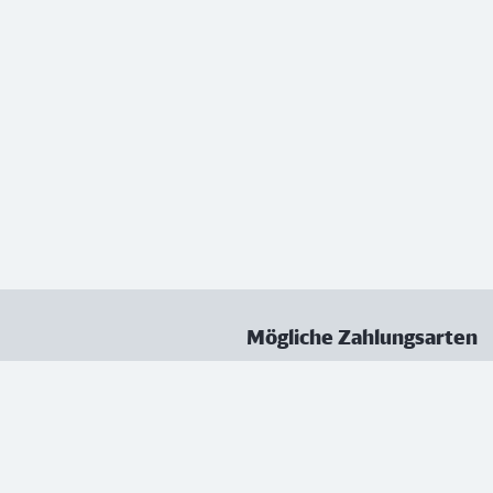
Mögliche Zahlungsarten
ungen
Datenschutz
Nutzungsbedingungen
Vertrag kündigen