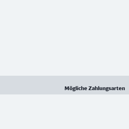
Mögliche Zahlungsarten
ungen
Datenschutz
Nutzungsbedingungen
Vertrag kündigen