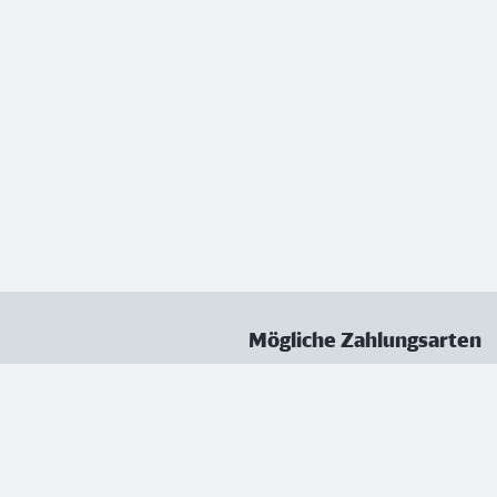
Mögliche Zahlungsarten
ungen
Datenschutz
Nutzungsbedingungen
Vertrag kündigen