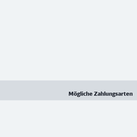
Mögliche Zahlungsarten
ungen
Datenschutz
Nutzungsbedingungen
Vertrag kündigen