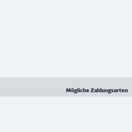
Mögliche Zahlungsarten
ungen
Datenschutz
Nutzungsbedingungen
Vertrag kündigen