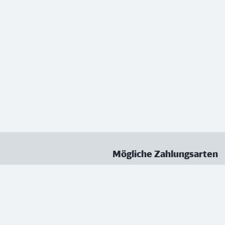
Mögliche Zahlungsarten
ungen
Datenschutz
Nutzungsbedingungen
Vertrag kündigen