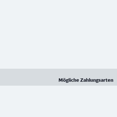
Mögliche Zahlungsarten
ungen
Datenschutz
Nutzungsbedingungen
Vertrag kündigen