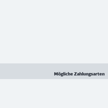
Mögliche Zahlungsarten
ungen
Datenschutz
Nutzungsbedingungen
Vertrag kündigen