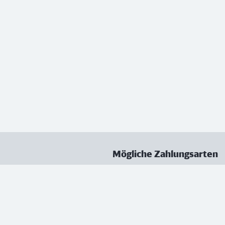
Mögliche Zahlungsarten
ungen
Datenschutz
Nutzungsbedingungen
Vertrag kündigen