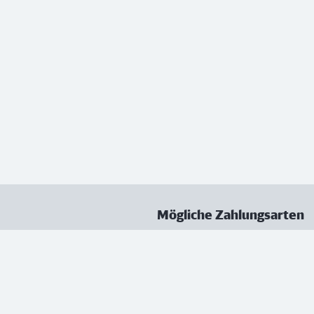
Mögliche Zahlungsarten
ungen
Datenschutz
Nutzungsbedingungen
Vertrag kündigen