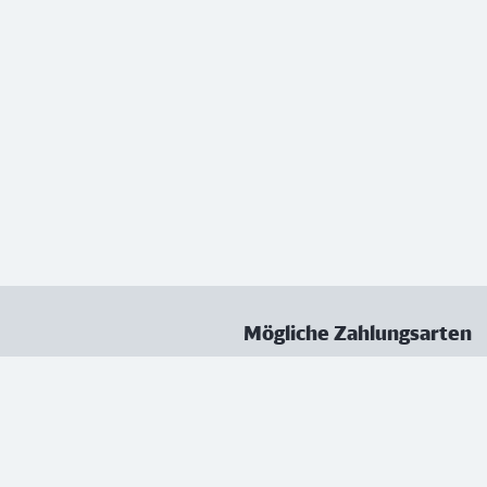
Mögliche Zahlungsarten
ungen
Datenschutz
Nutzungsbedingungen
Vertrag kündigen