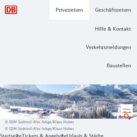
Hauptnavigation
Privatreisen
Geschäftsreisen
Hilfe & Kontakt
Verkehrsmeldungen
Baustellen
WinterRail: Mit der Bahn nach Südtiro
Kann ein Land alpin und mediterran zugleich sein? Ja, Südti
© IDM Südtirol-Alto Adige/Klaus Huber
© IDM Südtirol-Alto Adige/Klaus Huber
Startseite
Tickets & Angebote
Urlaub & Städte