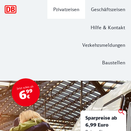
Hauptnavigation
Privatreisen
Geschäftsreisen
Hilfe & Kontakt
Verkehrsmeldungen
Baustellen
super-sparpreis-test
Mit dem Super Sparpreis günstig durc
Jetzt schon ab
6
99
€
Sparpreise ab
6,99 Euro