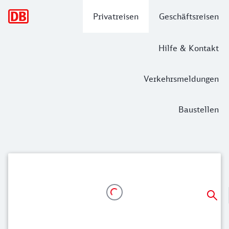
Hauptnavigation
Privatreisen
Geschäftsreisen
Hilfe & Kontakt
Verkehrsmeldungen
Baustellen
Günstig Bahnfahren in die Niederland
Ab 19,99 Euro auf kurzen Strecken, z. B. von Köln nach A
Ab 27,99 Euro auf mittleren Strecken, z. B. von Hannover
Ab 37,99 Euro auf längeren Strecken, z. B. von Berlin nac