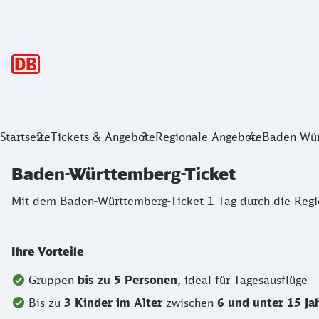
Hauptnavigation
Baden-Württemberg-Ticket
Startseite
Tickets & Angebote
Regionale Angebote
Baden-Wür
Mit dem Baden-Württemberg-Ticket 1 Tag durch die Region.
Baden-Württemberg-Ticket
Mit dem Baden-Württemberg-Ticket 1 Tag durch die Regio
Ihre Vorteile
Gruppen
bis zu 5 Personen
, ideal für Tagesausflüge
Bis zu
3 Kinder im Alter
zwischen
6 und unter 15 Jah