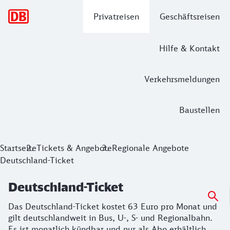
Hauptnavigation
Privatreisen
Geschäftsreisen
Hilfe & Kontakt
Verkehrsmeldungen
Baustellen
Deutschland-Ticket
Startseite
Tickets & Angebote
Regionale Angebote
Deutschland-Ticket
Das Deutschland-Ticket kostet 63 Euro pro Monat und gilt d
Deutschland-Ticket
Das Deutschland-Ticket kostet 63 Euro pro Monat und
gilt deutschlandweit in Bus, U-, S- und Regionalbahn.
Es ist monatlich kündbar und nur als Abo erhältlich.