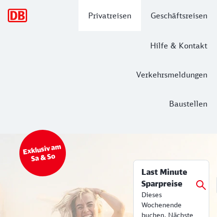
Hauptnavigation
Privatreisen
Geschäftsreisen
Hilfe & Kontakt
Verkehrsmeldungen
Baustellen
Top Angebot
Bahn Tickets & Services
Exklusiv am
Sa & So
Last Minute
Sparpreise
Dieses
Wochenende
buchen. Nächste