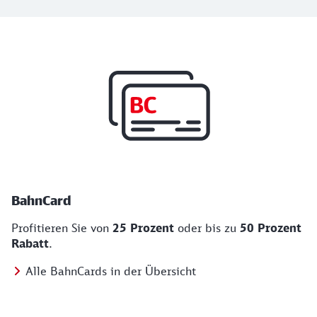
Top Angebote
BahnCard, BahnBonus und Urlaub und Städt
BahnCard
Profitieren Sie von
25 Prozent
oder bis zu
50 Prozent
Rabatt
.
Alle BahnCards in der Übersicht