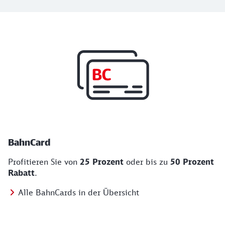
Top Angebote
BahnCard, BahnBonus und Urlaub und Städt
BahnCard
Profitieren Sie von
25 Prozent
oder bis zu
50 Prozent
Rabatt
.
Alle BahnCards in der Übersicht