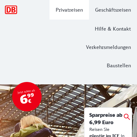
Hauptnavigation
Privatreisen
Geschäftsreisen
Hilfe & Kontakt
Verkehrsmeldungen
Baustellen
Top Angebot
Bahn Tickets & Services
Jetzt schon ab
6
99
€
Sparpreise ab
6,99 Euro
Reisen Sie
günstig im ICE
in