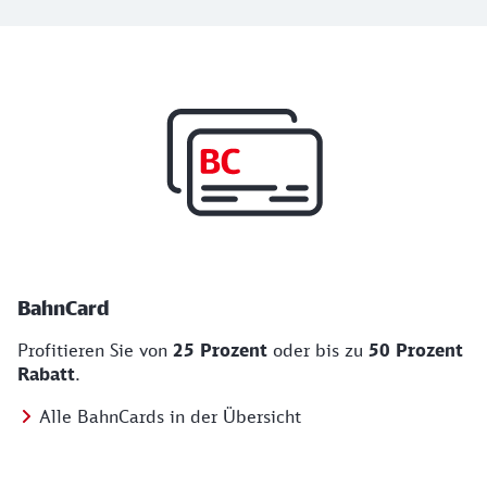
Top Angebote
BahnCard, BahnBonus und Urlaub und Städt
BahnCard
Profitieren Sie von
25 Prozent
oder bis zu
50 Prozent
Rabatt
.
Alle BahnCards in der Übersicht