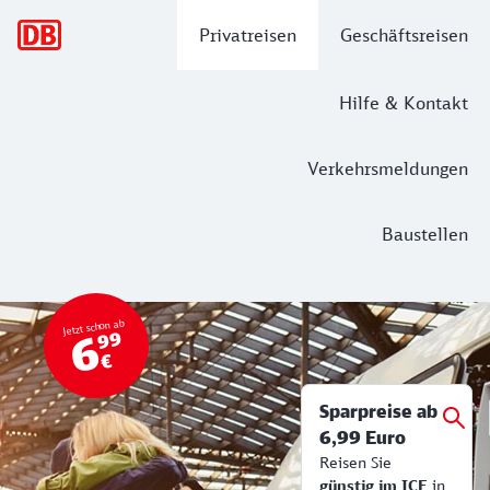
Hauptnavigation
Privatreisen
Geschäftsreisen
Hilfe & Kontakt
Verkehrsmeldungen
Baustellen
Top Angebot
Bahn Tickets & Services
Jetzt schon ab
6
99
€
Sparpreise ab
6,99 Euro
Reisen Sie
günstig im ICE
in