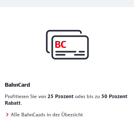
Top Angebote
BahnCard, BahnBonus und Urlaub und Städt
BahnCard
Profitieren Sie von
25 Prozent
oder bis zu
50 Prozent
Rabatt
.
Alle BahnCards in der Übersicht