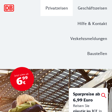
Hauptnavigation
Privatreisen
Geschäftsreisen
Hilfe & Kontakt
Verkehrsmeldungen
Baustellen
Top Angebot
Bahn Tickets & Services
Jetzt schon ab
6
99
€
Sparpreise ab
6,99 Euro
Reisen Sie
günstig im ICE
in