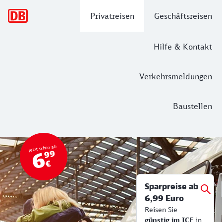
Hauptnavigation
Privatreisen
Geschäftsreisen
Hilfe & Kontakt
Verkehrsmeldungen
Baustellen
Top Angebot
Bahn Tickets & Services
Jetzt schon ab
6
99
€
Sparpreise ab
6,99 Euro
Reisen Sie
günstig im ICE
in