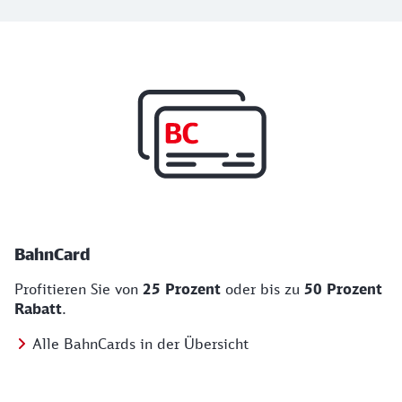
Top Angebote
BahnCard, BahnBonus und Urlaub und Städt
BahnCard
Profitieren Sie von
25 Prozent
oder bis zu
50 Prozent
Rabatt
.
Alle BahnCards in der Übersicht