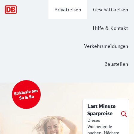
Hauptnavigation
Privatreisen
Geschäftsreisen
Hilfe & Kontakt
Verkehrsmeldungen
Baustellen
Top Angebot
Bahn Tickets & Services
Exklusiv am
Sa & So
Last Minute
Sparpreise
Dieses
Wochenende
buchen. Nächste