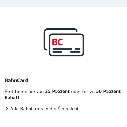
Top Angebote
BahnCard, BahnBonus und Urlaub und Städt
BahnCard
Profitieren Sie von
25 Prozent
oder bis zu
50 Prozent
Rabatt
.
Alle BahnCards in der Übersicht