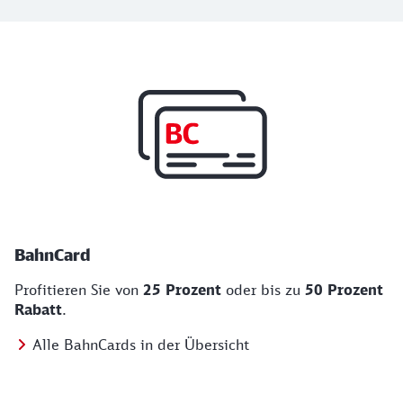
Top Angebote
BahnCard, BahnBonus und Urlaub und Städt
BahnCard
Profitieren Sie von
25 Prozent
oder bis zu
50 Prozent
Rabatt
.
Alle BahnCards in der Übersicht