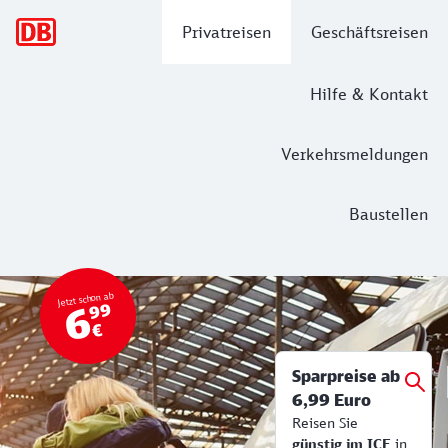
Hauptnavigation
Privatreisen
Geschäftsreisen
Hilfe & Kontakt
Verkehrsmeldungen
Baustellen
Top Angebot
Bahn Tickets & Services
Jetzt schon ab
6
99
€
Sparpreise ab
6,99 Euro
Reisen Sie
günstig im ICE
in