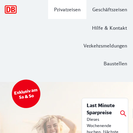
Hauptnavigation
Privatreisen
Geschäftsreisen
Hilfe & Kontakt
Verkehrsmeldungen
Baustellen
Top Angebot
Bahn Tickets & Services
Exklusiv am
Sa & So
Last Minute
Sparpreise
Dieses
Wochenende
buchen. Nächste