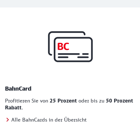
Top Angebote
BahnCard, BahnBonus und Urlaub und Städt
BahnCard
Profitieren Sie von
25 Prozent
oder bis zu
50 Prozent
Rabatt
.
Alle BahnCards in der Übersicht