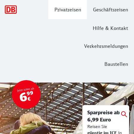
Hauptnavigation
Privatreisen
Geschäftsreisen
Hilfe & Kontakt
Verkehrsmeldungen
Baustellen
Top Angebot
Bahn Tickets & Services
Jetzt schon ab
6
99
€
Sparpreise ab
6,99 Euro
Reisen Sie
günstig im ICE
in