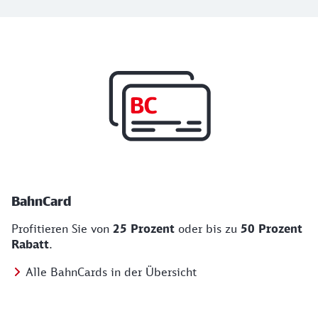
Top Angebote
BahnCard, BahnBonus und Urlaub und Städt
BahnCard
Profitieren Sie von
25 Prozent
oder bis zu
50 Prozent
Rabatt
.
Alle BahnCards in der Übersicht