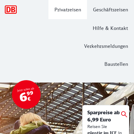
Hauptnavigation
Privatreisen
Geschäftsreisen
Hilfe & Kontakt
Verkehrsmeldungen
Baustellen
Top Angebot
Bahn Tickets & Services
Jetzt schon ab
6
99
€
Sparpreise ab
6,99 Euro
Reisen Sie
günstig im ICE
in