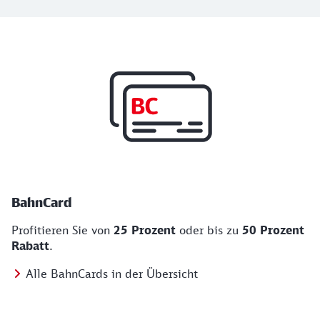
Top Angebote
BahnCard, BahnBonus und Urlaub und Städt
BahnCard
Profitieren Sie von
25 Prozent
oder bis zu
50 Prozent
Rabatt
.
Alle BahnCards in der Übersicht