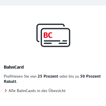
Top Angebote
BahnCard, BahnBonus und Urlaub und Städt
BahnCard
Profitieren Sie von
25 Prozent
oder bis zu
50 Prozent
Rabatt
.
Alle BahnCards in der Übersicht