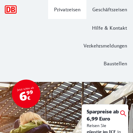
Hauptnavigation
Privatreisen
Geschäftsreisen
Hilfe & Kontakt
Verkehrsmeldungen
Baustellen
Top Angebot
Bahn Tickets & Services
Jetzt schon ab
6
99
€
Sparpreise ab
6,99 Euro
Reisen Sie
günstig im ICE
in