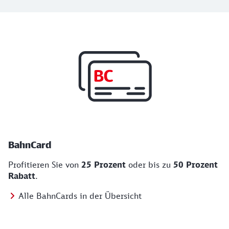
Top Angebote
BahnCard, BahnBonus und Urlaub und Städt
BahnCard
Profitieren Sie von
25 Prozent
oder bis zu
50 Prozent
Rabatt
.
Alle BahnCards in der Übersicht