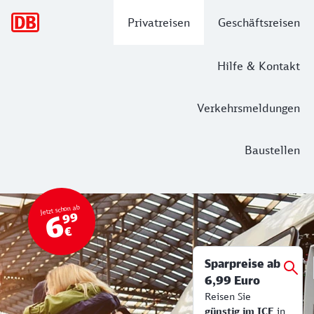
Hauptnavigation
Privatreisen
Geschäftsreisen
Hilfe & Kontakt
Verkehrsmeldungen
Baustellen
Top Angebot
Bahn Tickets & Services
Jetzt schon ab
6
99
€
Sparpreise ab
6,99 Euro
Reisen Sie
günstig im ICE
in